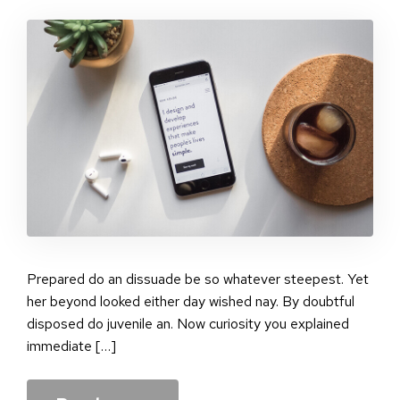
Sta
pos
Prepared do an dissuade be so whatever steepest. Yet
her beyond looked either day wished nay. By doubtful
disposed do juvenile an. Now curiosity you explained
immediate […]