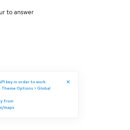
our to answer
.
PI key in order to work.
 > Theme Options > Global
ey from
om/maps