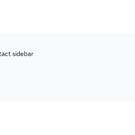
Home
About us
How We Wo
act sidebar